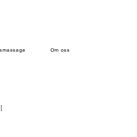
gsmassage
Om oss
l