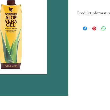
Produktinformati
Aloe vera-dryck med vit
Vårt bästsäljande kosttil
Aloe Vera Gel™ passar al