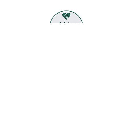
Besök mig
Almvägen 7
136 71 Vendelsö
Följ mig